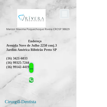
Marizol Maxima Poquechoque Rivera CROSP 98829
Endereço
Avenida Nove de Julho 2250 conj.3
Jardim América Ribeirão Preto SP
(16) 3421-6033
(16) 99325-7244
(16) 99142-4419
Entrar em Contato
Cirurgiã-Dentista